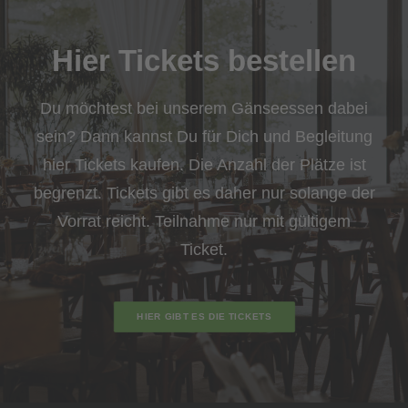
Hier Tickets bestellen
Du möchtest bei unserem Gänseessen dabei
sein? Dann kannst Du für Dich und Begleitung
hier Tickets kaufen. Die Anzahl der Plätze ist
begrenzt. Tickets gibt es daher nur solange der
Vorrat reicht. Teilnahme nur mit gültigem
Ticket.
HIER GIBT ES DIE TICKETS