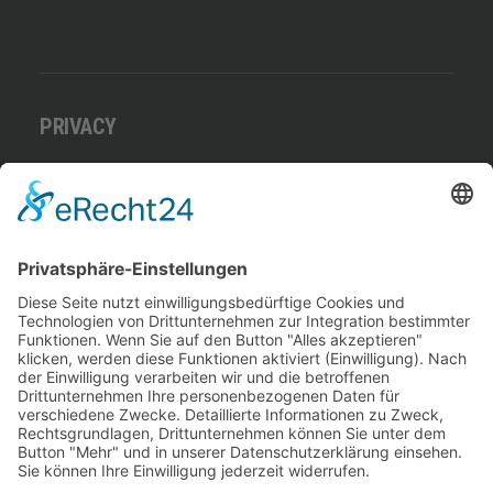
PRIVACY
Datenschutz
Benutzungsordnung
Impressum
Download Getränke- und Speisekarte
ADRESSE
Lago Di Strabi
Am Straberger See 16
41542 Dormagen
Deutschland